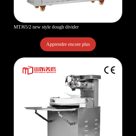
MTJ65/2 new style dough divider
Apprendre encore plus