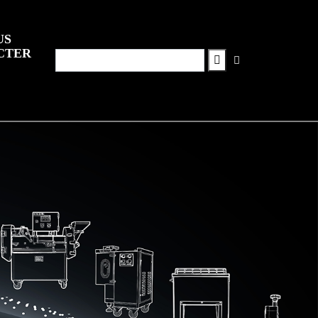
US
CTER