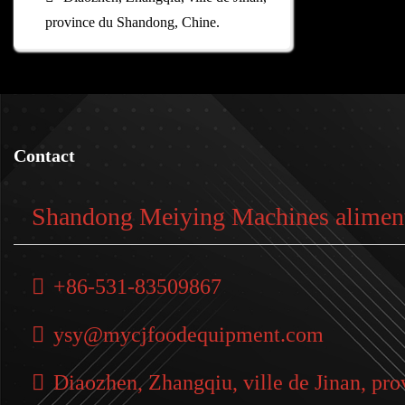
province du Shandong, Chine.
Contact
Shandong Meiying Machines alimenta
+86-531-83509867
ysy@mycjfoodequipment.com
Diaozhen, Zhangqiu, ville de Jinan, pr