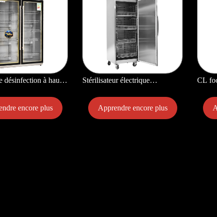
 désinfection à haute
Stérilisateur électrique
CL foo
re commerciale
d'armoires de désinfection de
 Vaisselle Armoires de
vaisselle d'armoire de
ndre encore plus
Apprendre encore plus
A
n Stérilisateur
désinfection de Circulation d'air
sé
chaud à haute température